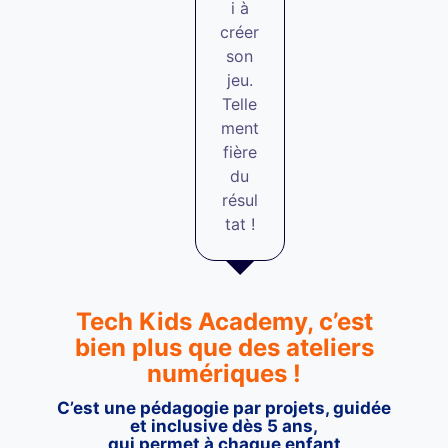
i à
créer
son
jeu.
Telle
ment
fière
du
résul
tat !
Tech Kids Academy, c’est
bien plus que des ateliers
numériques !
C’est une pédagogie par projets, guidée
et inclusive dès 5 ans,
qui permet à chaque enfant