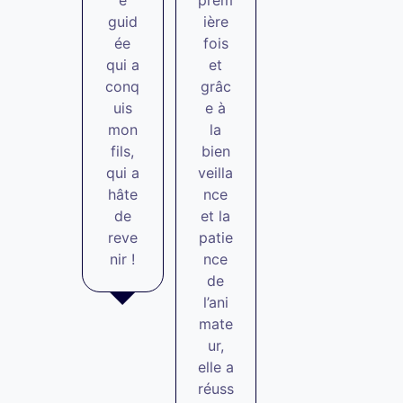
guid
ière
ée
fois
qui a
et
conq
grâc
uis
e à
mon
la
fils,
bien
qui a
veilla
hâte
nce
de
et la
reve
patie
nir !
nce
de
l’ani
mate
ur,
elle a
réuss